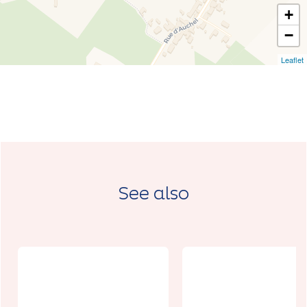
+
−
Leaflet
See also