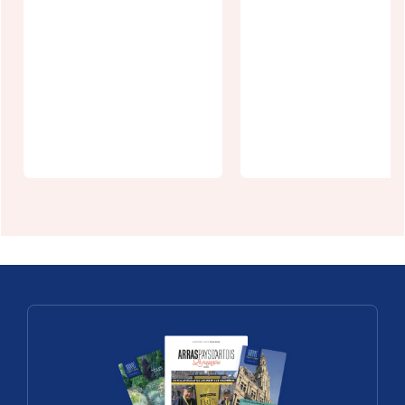
Village
patrimoine
Allez-vous
en scène :
gagner ce so
Mont Saint
? Au Mont
Eloi
Saint-Eloi