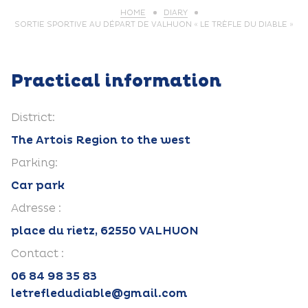
HOME
DIARY
SORTIE SPORTIVE AU DÉPART DE VALHUON « LE TRÈFLE DU DIABLE »
Practical information
District:
The Artois Region to the west
Parking:
Car park
Adresse :
place du rietz, 62550 VALHUON
Contact :
06 84 98 35 83
letrefledudiable@gmail.com