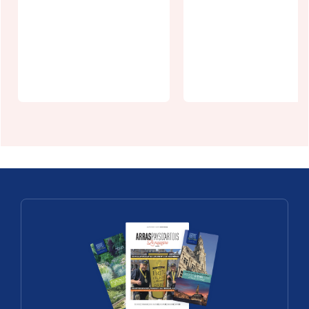
Les 7 vallées
du Moyâge au
Centre
Randonnée
Azincourt
gourmande 
1415
Pas-Artois