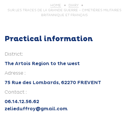
HOME
DIARY
SUR LES TRACES DE LA GRANDE GUERRE – CIMETIÈRES MILITAIRES
BRITANNIQUE ET FRANÇAIS
Practical information
District:
The Artois Region to the west
Adresse :
75 Rue des Lombards, 62270 FREVENT
Contact :
06.14.12.56.62
zelieduffroy@gmail.com