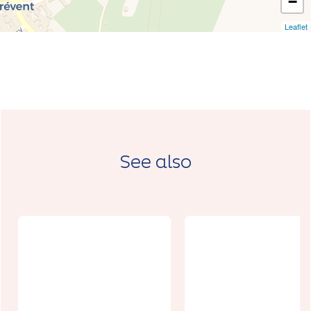
−
Leaflet
See also
Exposition
temporaire