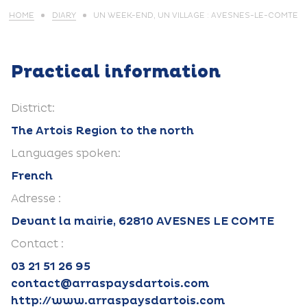
HOME
DIARY
UN WEEK-END, UN VILLAGE : AVESNES-LE-COMTE
Practical information
District:
The Artois Region to the north
Languages spoken:
French
Adresse :
Devant la mairie, 62810 AVESNES LE COMTE
Contact :
03 21 51 26 95
contact@arraspaysdartois.com
http://www.arraspaysdartois.com