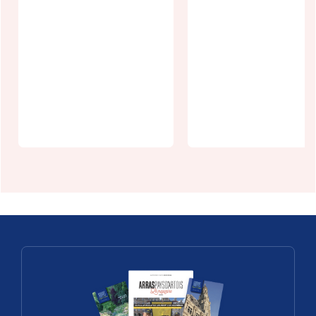
Les Boves
Agenda
autrement :
écologie -
La visite
août 2026
contée