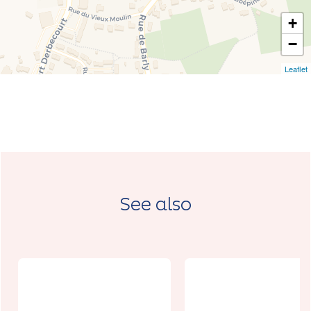
+
−
Leaflet
See also