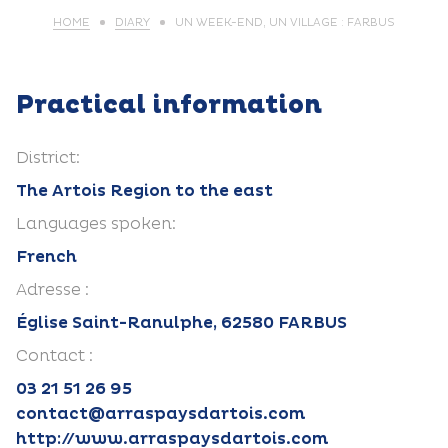
HOME
DIARY
UN WEEK-END, UN VILLAGE : FARBUS
Practical information
District:
The Artois Region to the east
Languages spoken:
French
Adresse :
Église Saint-Ranulphe, 62580 FARBUS
Contact :
03 21 51 26 95
contact@arraspaysdartois.com
http://www.arraspaysdartois.com