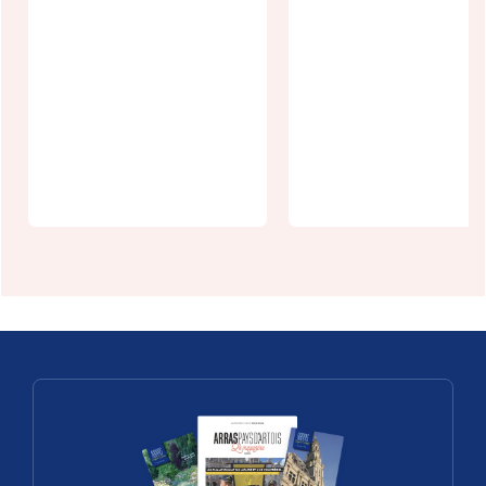
Journée
1 heure au
autour du
coeur des
pain à
places
Croisette