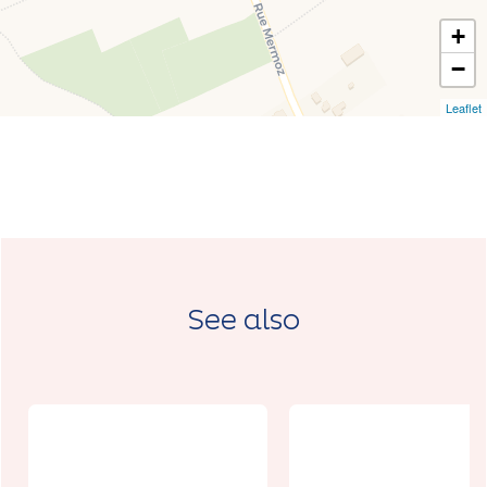
+
−
Leaflet
See also