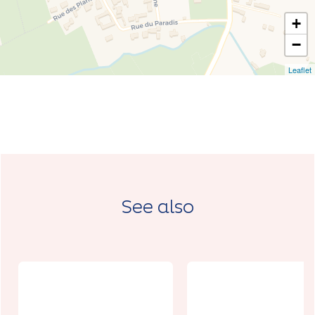
+
−
Leaflet
See also