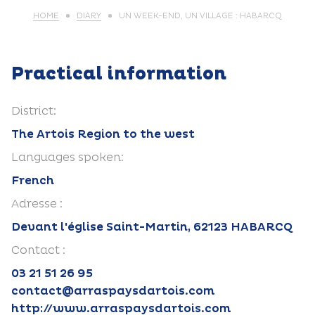
HOME
DIARY
UN WEEK-END, UN VILLAGE : HABARCQ
Practical information
District:
The Artois Region to the west
Languages spoken:
French
Adresse :
Devant l'église Saint-Martin, 62123 HABARCQ
Contact :
03 21 51 26 95
contact@arraspaysdartois.com
http://www.arraspaysdartois.com