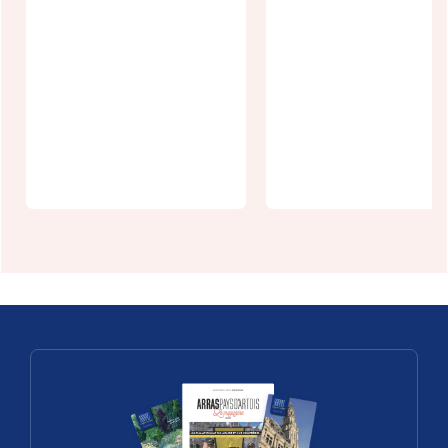
Exposition
Visite des
Cent ans
salles de
d'Art déco à
l'Hôtel de
Arras
Ville d'Arras