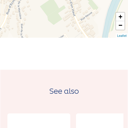
+
−
Leaflet
See also