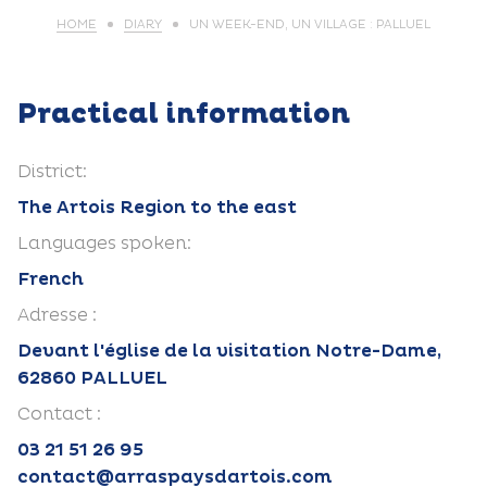
HOME
DIARY
UN WEEK-END, UN VILLAGE : PALLUEL
Practical information
District:
The Artois Region to the east
Languages spoken:
French
Adresse :
Devant l'église de la visitation Notre-Dame,
62860 PALLUEL
Contact :
03 21 51 26 95
contact@arraspaysdartois.com