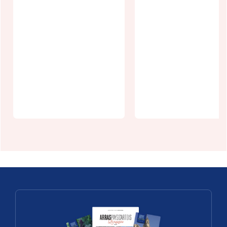
Balade
musicale
Les Nuits des
nocturne Vo
Bassins à
sur Voie à
Arras
Herlincourt