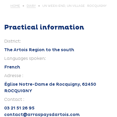
HOME
DIARY
UN WEEK-END, UN VILLAGE : ROCQUIGNY
Practical information
District:
The Artois Region to the south
Languages spoken:
French
Adresse :
Église Notre-Dame de Rocquigny, 62450
ROCQUIGNY
Contact :
03 21 51 26 95
contact@arraspaysdartois.com