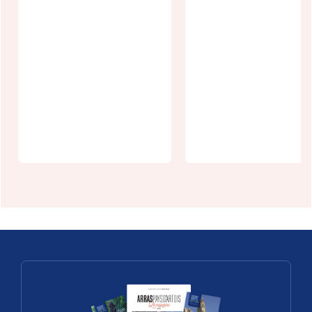
Journées
Européennes
Guinguette
du
"Aux copains
Patrimoine -
d'abord" à
Arras
Arras