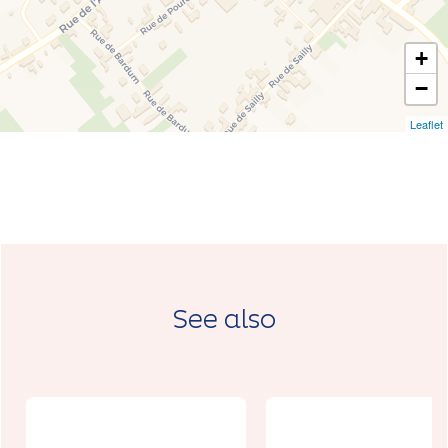
+
−
Leaflet
See also