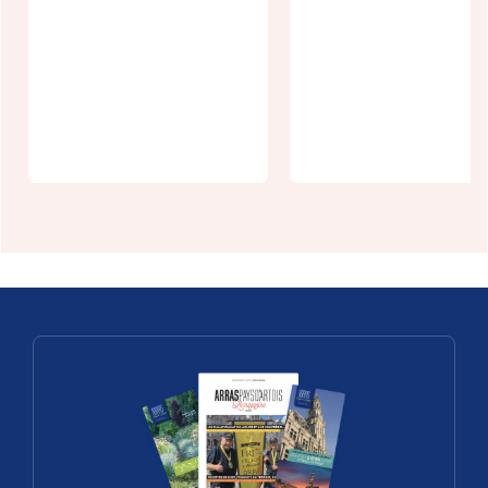
Spectacle
Les ateliers
Strano
de l'été à la
(Cirque
Ferme des
Trottola) à
Sorciers
Arras