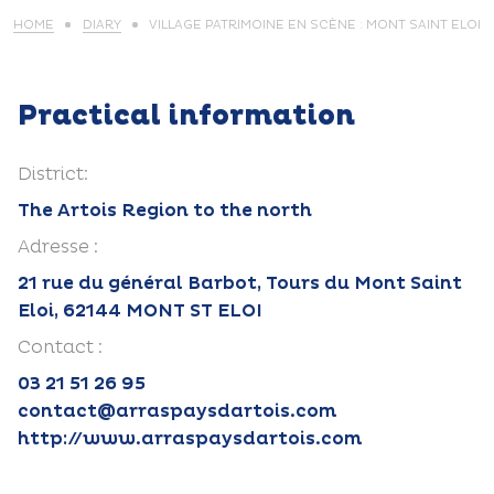
HOME
DIARY
VILLAGE PATRIMOINE EN SCÈNE : MONT SAINT ELOI
Practical information
District:
The Artois Region to the north
Adresse :
21 rue du général Barbot, Tours du Mont Saint
Eloi, 62144 MONT ST ELOI
Contact :
03 21 51 26 95
contact@arraspaysdartois.com
http://www.arraspaysdartois.com