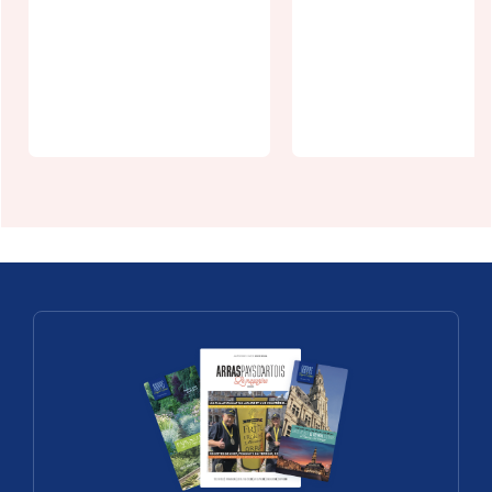
petit
déjeuner à
l'anglaise
20m sous
terre !
Ville de Noël