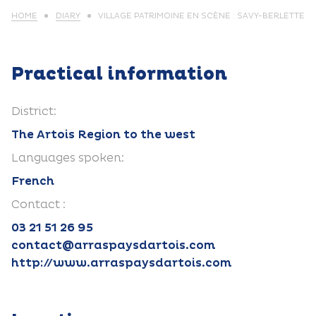
HOME
DIARY
VILLAGE PATRIMOINE EN SCÈNE : SAVY-BERLETTE
Practical information
District:
The Artois Region to the west
Languages spoken:
French
Contact :
03 21 51 26 95
contact@arraspaysdartois.com
http://www.arraspaysdartois.com