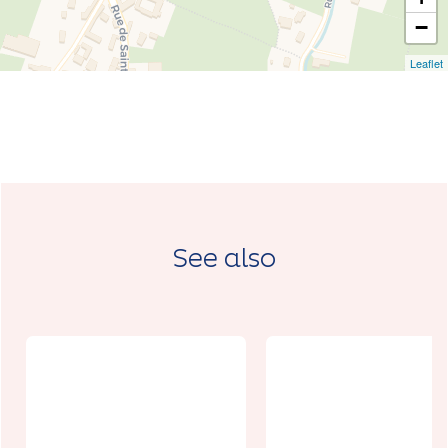
−
Leaflet
See also