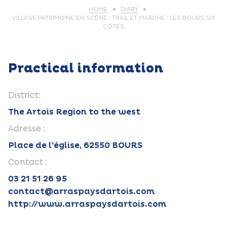
HOME
DIARY
VILLAGE PATRIMOINE EN SCÈNE : TRAIL ET MARCHE : LES BOURS SIX
CÔTES
Practical information
District:
The Artois Region to the west
Adresse :
Place de l'église, 62550 BOURS
Contact :
03 21 51 26 95
contact@arraspaysdartois.com
http://www.arraspaysdartois.com