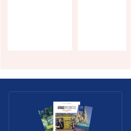
Visite des
salles de
Un week-end
l'Hôtel de
un village :
Ville d'Arras
Pas-Artois