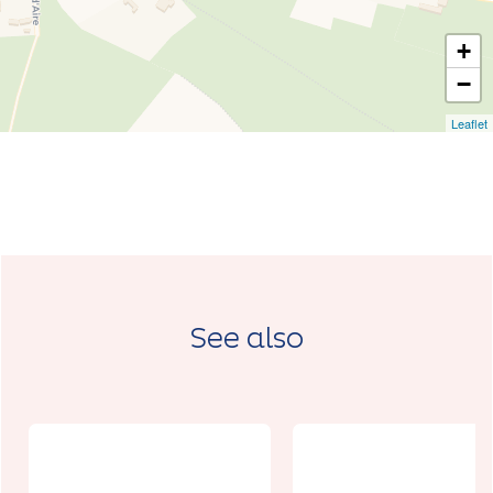
+
−
Leaflet
See also