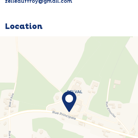
zelieduffroy@gmail.com
Location