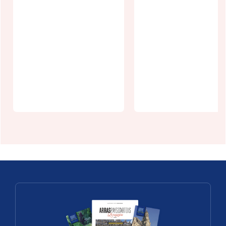
Journée
autour du
Une carrière
pain à
bien étrange
Croisette
à Vitry-Arto