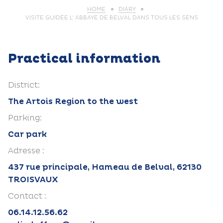
HOME
DIARY
VISITE GUIDÉE L’ ABBAYE DE BELVAL DANS TOUS LES SENS
Practical information
District:
The Artois Region to the west
Parking:
Car park
Adresse :
437 rue principale, Hameau de Belval, 62130
TROISVAUX
Contact :
06.14.12.56.62