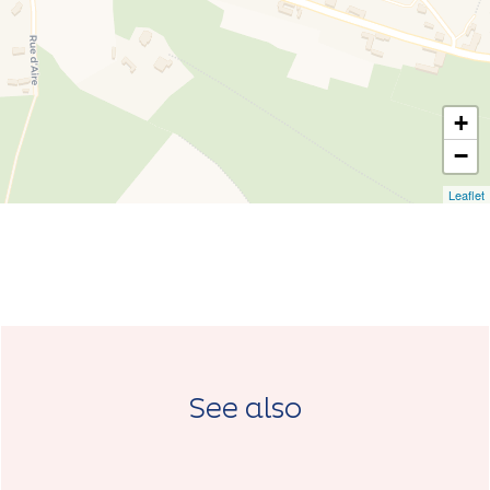
+
−
Leaflet
See also