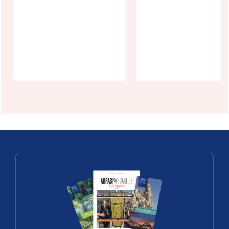
Speed Rabbit
Le P'tit
Pizza
Démon