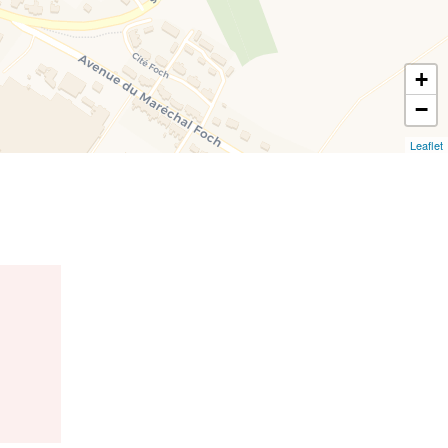
+
−
Leaflet