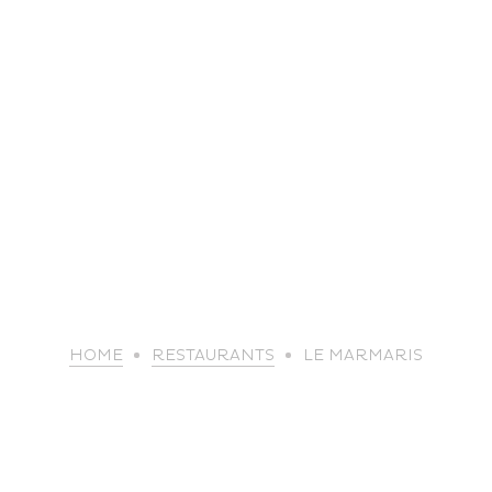
life
HOME
RESTAURANTS
LE MARMARIS
The great
Spo
outdoors
lei