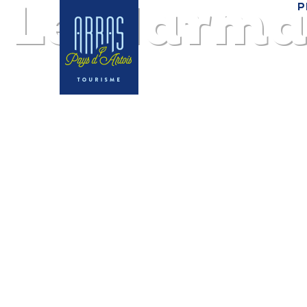
Le Marma
P