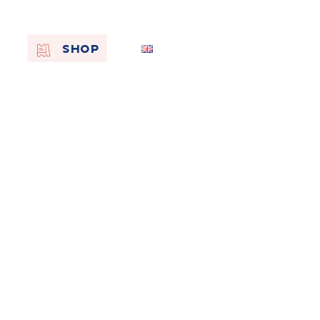
EN
SHOP
FR
NL
On the
s of
Remembra