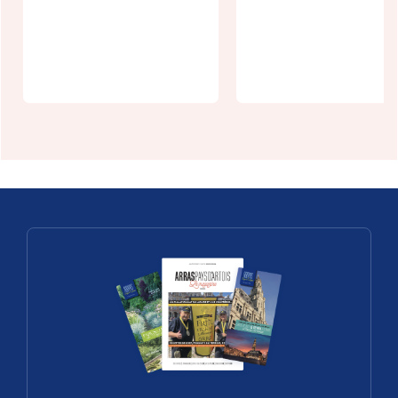
Camino Pizza
Saulty
La Pat'à Piz