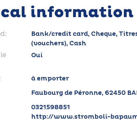
ical information
d:
Bank/credit card, Cheque, Titre
(vouchers), Cash
le
Oui
:
à emporter
Faubourg de Péronne, 62450 
0321598851
http://www.stromboli-bapaum