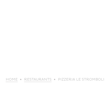
life
HOME
RESTAURANTS
PIZZERIA LE STROMBOLI
The great
Spo
outdoors
lei