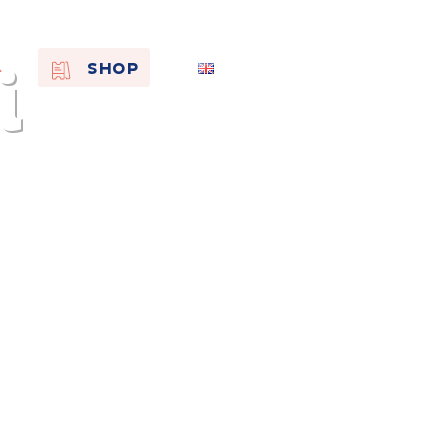
i
EN
SHOP
FR
NL
On the
s of
Remembra