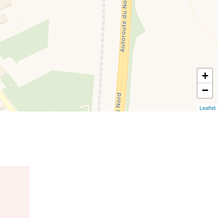
+
−
Leaflet