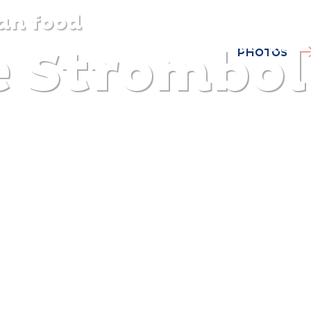
ian food
e Strombol
DISCOVER
PLAN
EXPERIENCE
DIARY
PHOTOS
The gentle pleasure