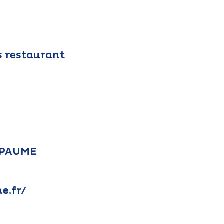
s restaurant
BAPAUME
e.fr/