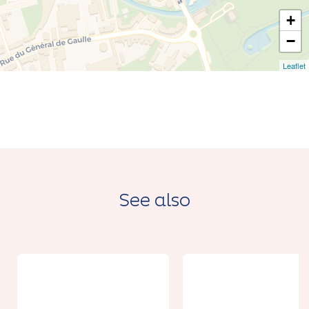
+
−
Leaflet
See also