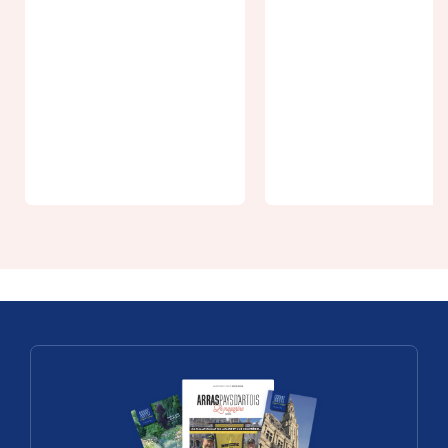
From 10,5€
From 5€
Location de
paddle -
Visit the
jusqu'à 1h
Boves