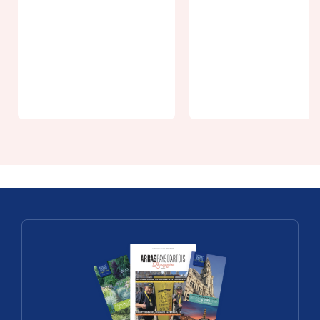
Rando-
guidée :
Saint-Pol-
From 6€
sur-Ternoise
L'énigme de la
intra et extr
Citadelle
muros