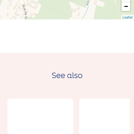
−
Leaflet
See also
From 4€