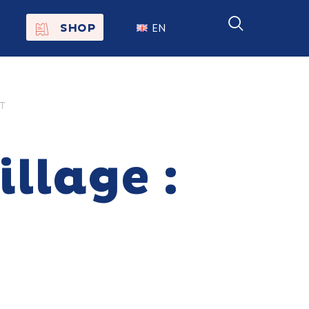
EN
SHOP
FR
NL
T
llage :
On the
s of
Remembra
nce Trails