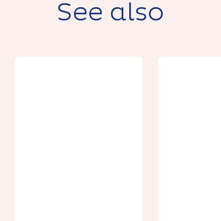
See also
CITY PASS PAYS
From 9.1€
D'ARTOIS
CARRIERE
PASS HÔ
WELLINGTON FR
VILLE