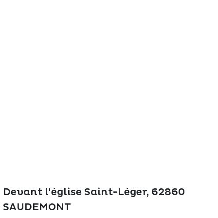
The great
Spo
outdoors
lei
Devant l'église Saint-Léger, 62860
SAUDEMONT