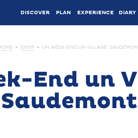
DISCOVER
PLAN
EXPERIENCE
DIARY
HOME
SHOP
UN WEEK-END UN VILLAGE : SAUDEMON
k-End un Vi
Saudemont
The gentle pleasure
life