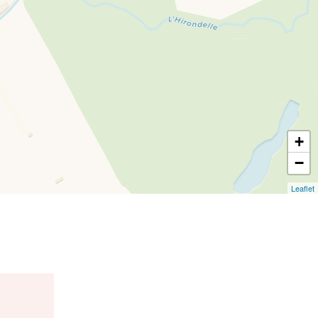
+
−
Leaflet