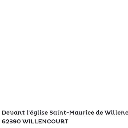
The great
Spo
outdoors
lei
Devant l'église Saint-Maurice de Willenc
62390 WILLENCOURT