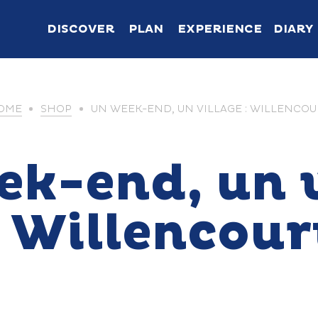
DISCOVER
PLAN
EXPERIENCE
DIARY
OME
SHOP
UN WEEK-END, UN VILLAGE : WILLENCOU
ek-end, un v
: Willencour
The gentle pleasure
life