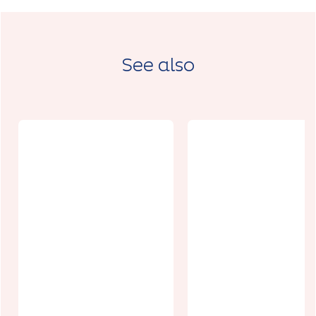
See also
Brasserie La
Etablisseme
Fieffoise
t Thuillet