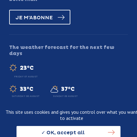
JE M'ABONNE
The weather forecast for the next few
days
23°C
FRIDAY 07 AUGUST
33°C
37°C
SATURDAY 08 AUGUST
SUNDAY 09 AUGUST
This site uses cookies and gives you control over what you wan
to activate
Legal information
Terms and conditions of sale
OK, accept all
Personnal data usage policy
Credits