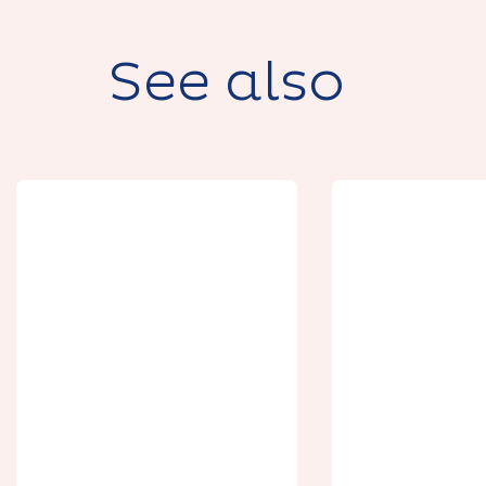
See also
Boulange
Chausson