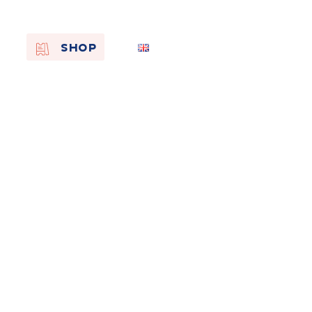
EN
SHOP
FR
NL
On the
s of
Remembra