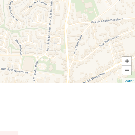
+
−
Leaflet