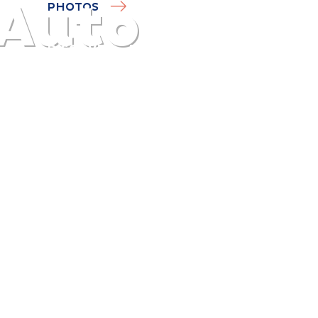
 Auto
PHOTOS
DISCOVER
PLAN
EXPERIENCE
DIARY
The gentle pleasure