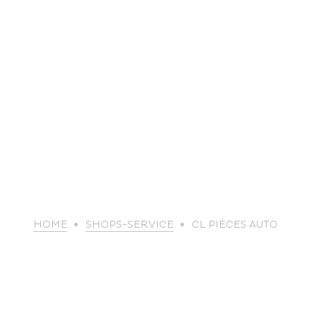
life
HOME
SHOPS-SERVICE
CL PIÈCES AUTO
The great
Spo
outdoors
lei