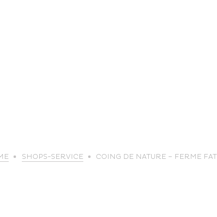
life
ME
SHOPS-SERVICE
COING DE NATURE – FERME FA
The great
Spo
outdoors
lei