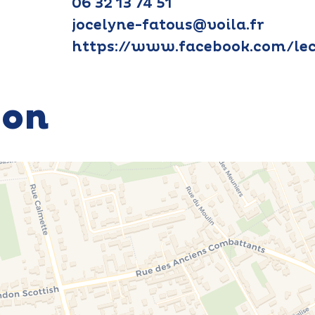
06 32 13 74 51
jocelyne-fatous@voila.fr
https://www.facebook.com/le
ion