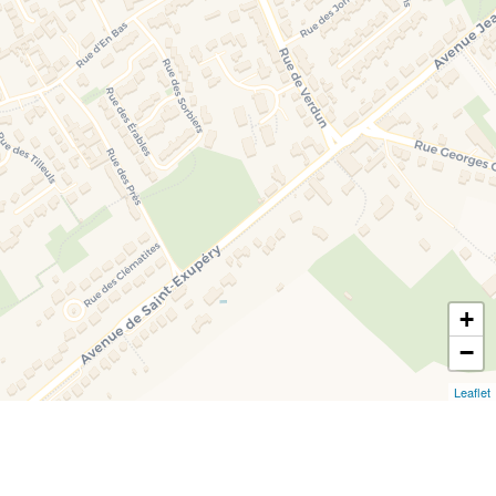
+
−
Leaflet