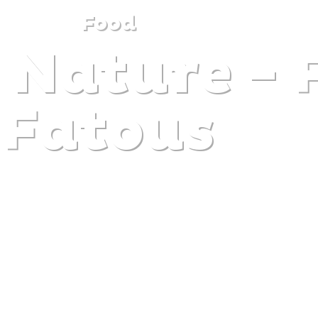
Food
 Nature -
DISCOVER
PLAN
EXPERIENCE
DIARY
Fatous
The gentle pleasure