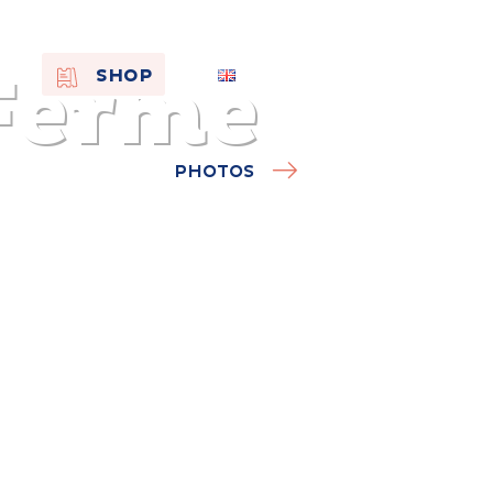
 Ferme
EN
SHOP
FR
NL
PHOTOS
On the
s of
Remembra