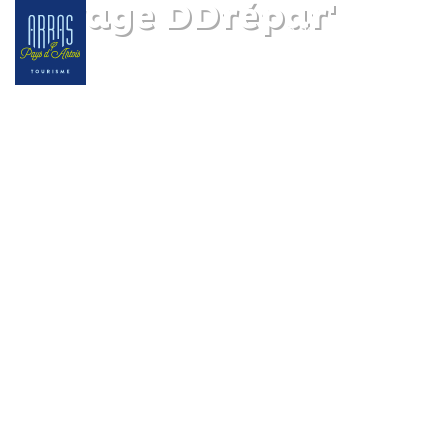
Garage DDrépar'