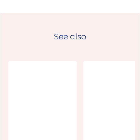
See also
Les Copains
d'abord
Runfitness