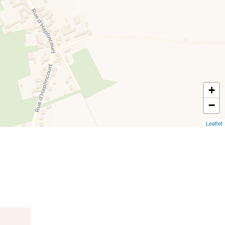
+
−
Leaflet