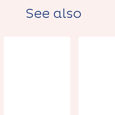
See also
Le potage
Tulipe
Monsieur