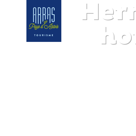
Her
ho