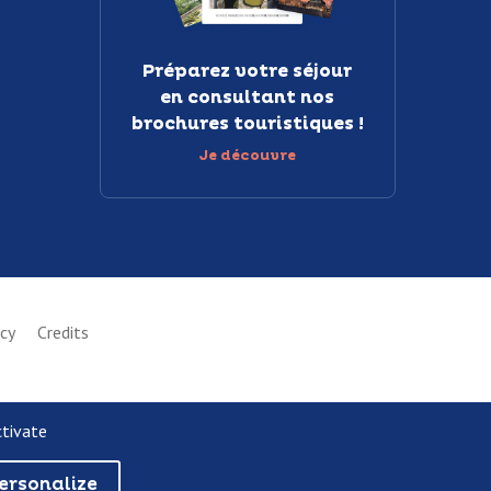
Préparez votre séjour
en consultant nos
brochures touristiques !
Je découvre
icy
Credits
ctivate
ersonalize