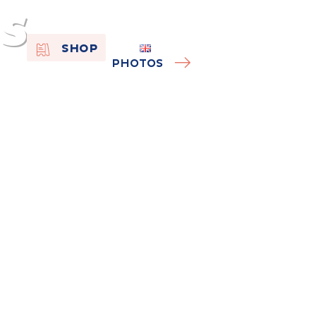
s
EN
SHOP
FR
PHOTOS
NL
On the
s of
Remembra