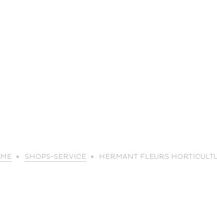
life
ME
SHOPS-SERVICE
HERMANT FLEURS HORTICULT
The great
Spo
outdoors
lei