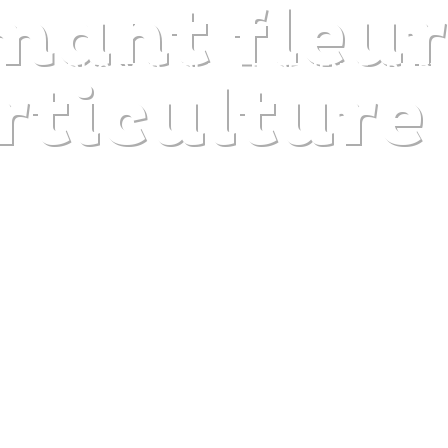
mant fleur
DISCOVER
PLAN
EXPERIENCE
DIARY
rticulture
The gentle pleasure