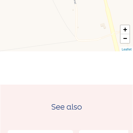
+
−
Leaflet
See also