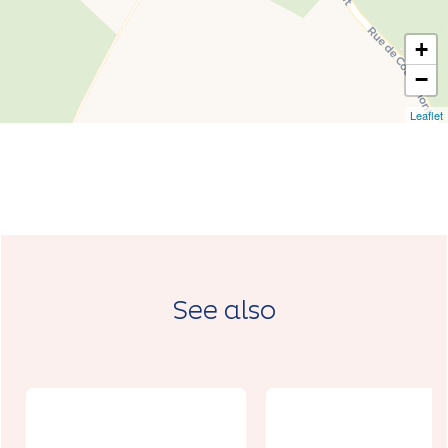
+
−
Leaflet
See also