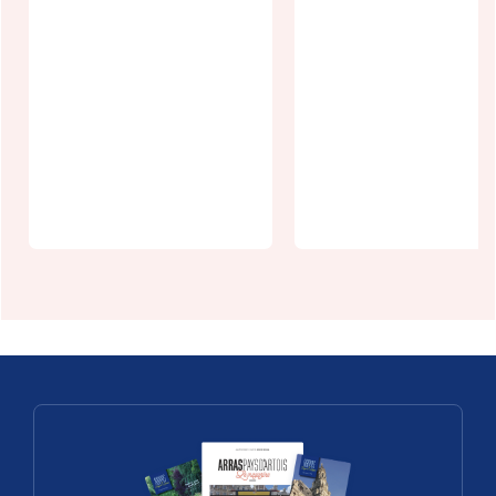
Bières et
Lili Bonbons
Terroir