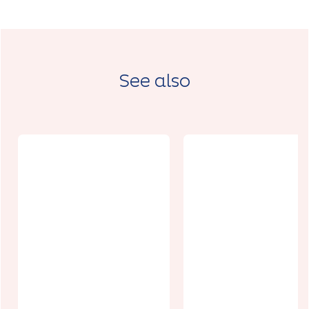
See also
Boulangerie
Chocolat
Proxi Gouy-
Vanille Sainte
sous-
Catherine
Bellonne