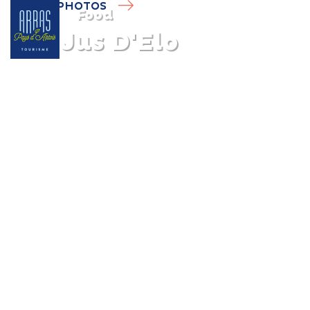
PHOTOS
Food
Les Jus D'Elo