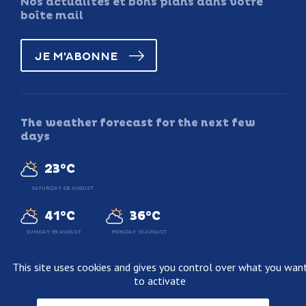
Nos actualités et bons plans dans votre
boîte mail
JE M'ABONNE
The weather forecast for the next few
days
23°C
SATURDAY 08 AUGUST
41°C
36°C
SUNDAY 09 AUGUST
MONDAY 10 AUGUST
This site uses cookies and gives you control over what you wan
to activate
Legal information
Terms and conditions of sale