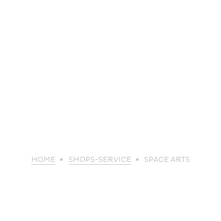
life
HOME
SHOPS-SERVICE
SPACE ARTS
The great
Spo
outdoors
lei