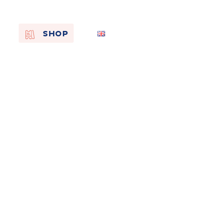
EN
SHOP
FR
NL
On the
s of
Remembra