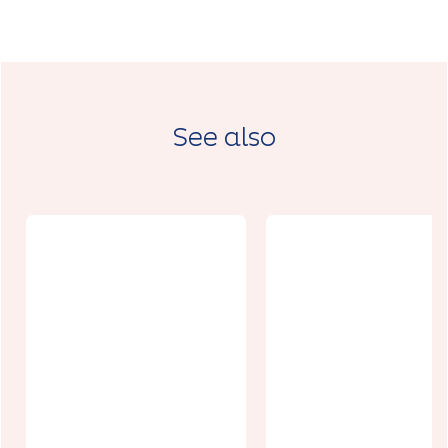
See also
La Griffe
Le Relais de
d'Arras
Paris