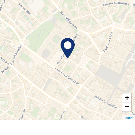
+
−
Leaflet