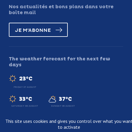
Nos actualités et bons plans dans votre
boîte mail
JE M'ABONNE
The weather forecast for the next few
days
23°C
FRIDAY 07 AUGUST
33°C
37°C
SATURDAY 08 AUGUST
SUNDAY 09 AUGUST
This site uses cookies and gives you control over what you wan
to activate
Legal information
Terms and conditions of sale