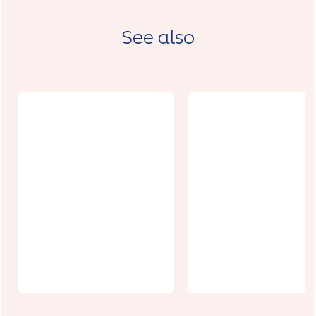
See also
Studio
Gîte
Héroique
Colombine