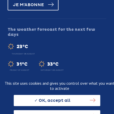
JE M'ABONNE
The weather forecast for the next few
days
23°C
THURSDAY 06 AUGUST
31°C
33°C
FRIDAY 07 AUGUST
SATURDAY 08 AUGUST
This site uses cookies and gives you control over what you wan
to activate
Legal information
Terms and conditions of sale
OK, accept all
Personnal data usage policy
Credits