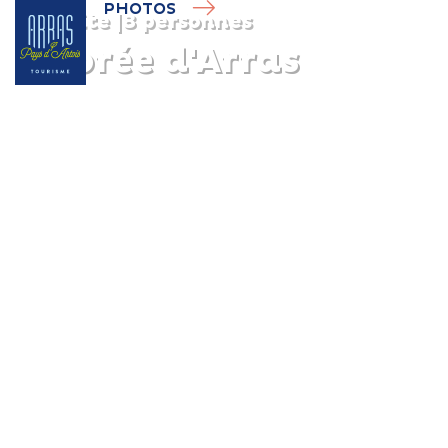
PHOTOS
Gîte
|
8 personnes
A l'orée d'Arras