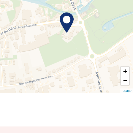
+
−
Leaflet