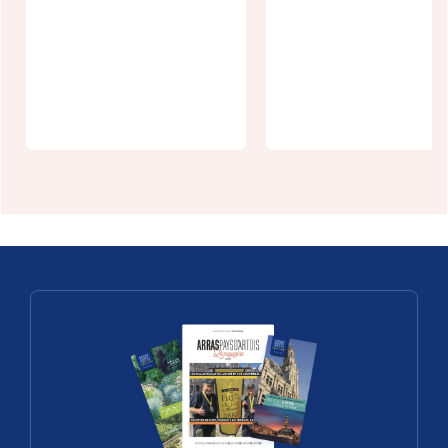
Trésor de
Beaurains
L'Aquarium