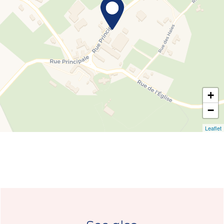
+
−
Leaflet