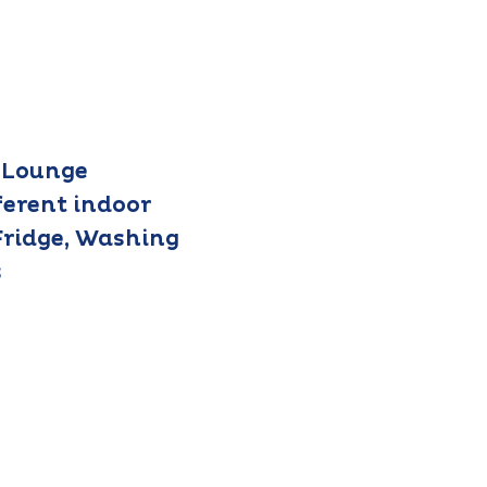
 Lounge
fferent indoor
Fridge, Washing
s