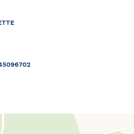
SETTE
/45096702