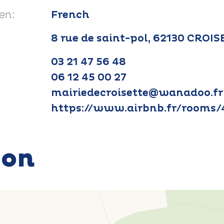
en:
French
8 rue de saint-pol, 62130 CROI
03 21 47 56 48
06 12 45 00 27
mairiedecroisette@wanadoo.fr
https://www.airbnb.fr/rooms
ion