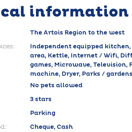
ical information
The Artois Region to the west
ices:
Independent equipped kitchen,
area, Kettle, Internet / Wifi, Di
games, Microwave, Television, 
machine, Dryer, Parks / garden
No pets allowed
3 stars
Parking
d:
Cheque, Cash