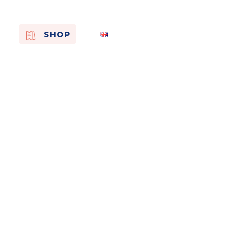
EN
SHOP
FR
NL
On the
s of
Remembra