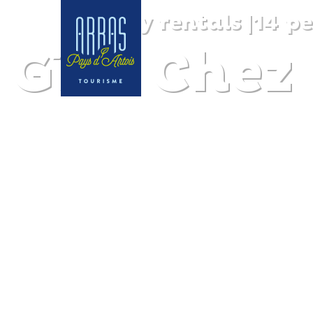
Holiday rentals
|
14 p
Gîte Chez