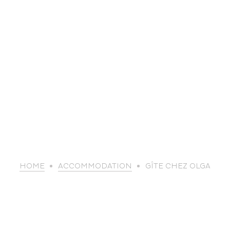
life
HOME
ACCOMMODATION
GÎTE CHEZ OLGA
The great
Spo
outdoors
lei