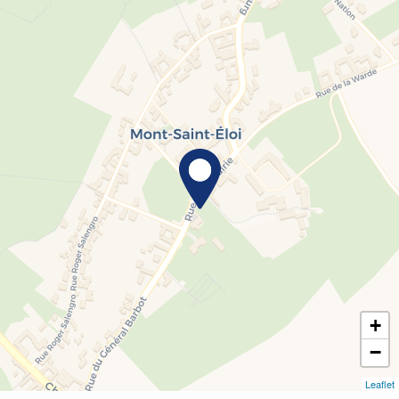
+
−
Leaflet