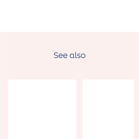
See also
Spectacle
Strano
(Cirque
Guinguette