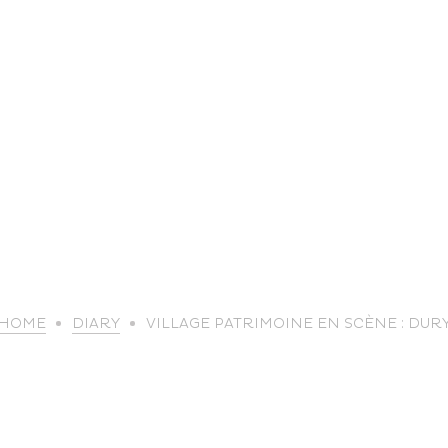
life
HOME
DIARY
VILLAGE PATRIMOINE EN SCÈNE : DUR
The great
Spo
outdoors
lei