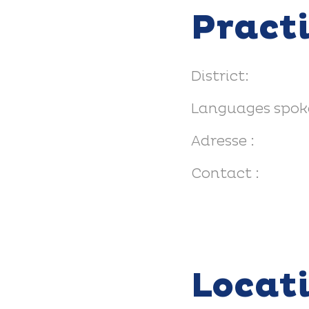
Pract
District:
Languages spok
Adresse :
Contact :
Locat