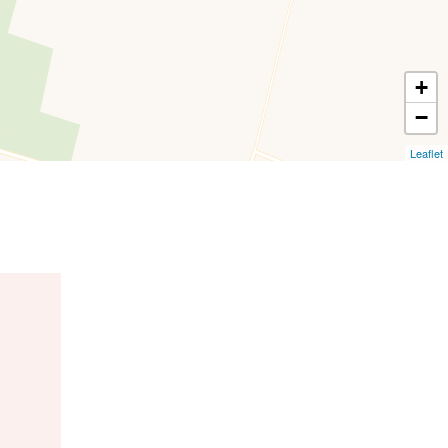
+
−
Leaflet