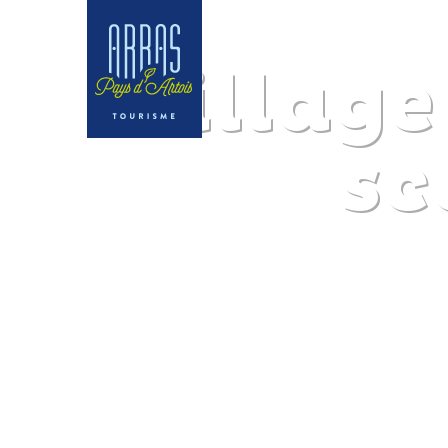
Village
sc