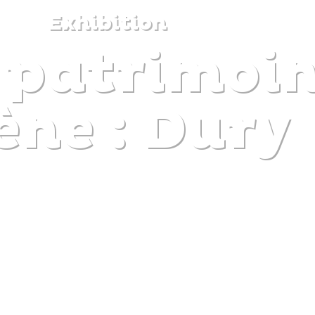
Exhibition
 patrimoin
DISCOVER
PLAN
EXPERIENCE
DIARY
ène : Dury
The gentle pleasure