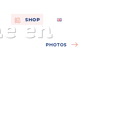
e en
EN
SHOP
FR
NL
PHOTOS
On the
s of
Remembra