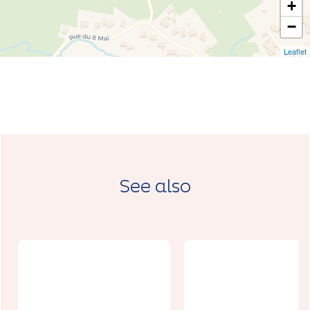
+
−
Leaflet
See also