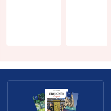
Fête des
Fête des
brasseurs du
jardins
coin au
d'automne à
"Soldat
Conchy-Sur-
Laboureur"
Canche