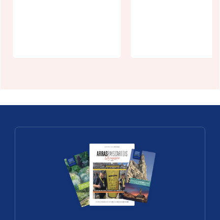
Cent ans
rejets dans l
d'Art déco à
marais à
Arras
Pernes