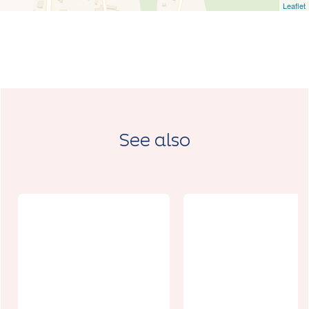
Leaflet
See also
Chantier
nature :
Exposition
Coupons les