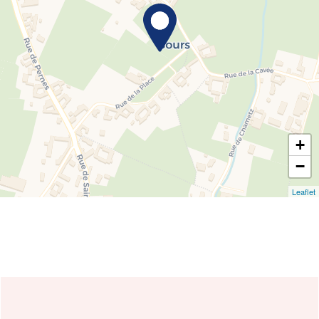
+
−
Leaflet