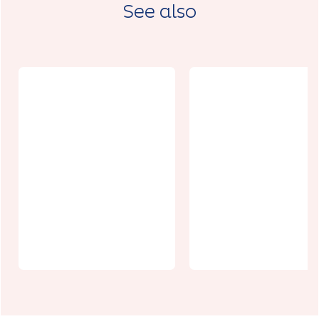
See also
Un week-end,
Agenda
un village :
écologie -
Vitz-sur-
décembre
Authie
2026