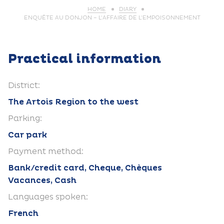
HOME
DIARY
ENQUÊTE AU DONJON – L’AFFAIRE DE L’EMPOISONNEMENT
Practical information
District:
The Artois Region to the west
Parking:
Car park
Payment method:
Bank/credit card, Cheque, Chèques
Vacances, Cash
Languages spoken:
French