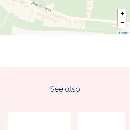
+
−
Leaflet
See also