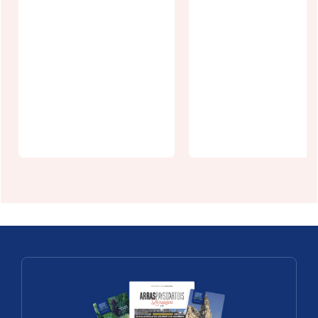
Village
Visite
patrimoine
apéritive au
en scène :
Donjon de
Mont Saint
Bours
Eloi