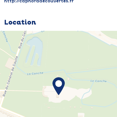
http://capnorddecouvertes.fr
Location