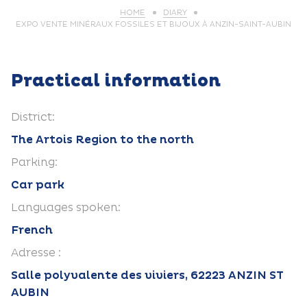
HOME
DIARY
EXPO VENTE MINÉRAUX FOSSILES ET BIJOUX À ANZIN-SAINT-AUBIN
Practical information
District:
The Artois Region to the north
Parking:
Car park
Languages spoken:
French
Adresse :
Salle polyvalente des viviers, 62223 ANZIN ST
AUBIN