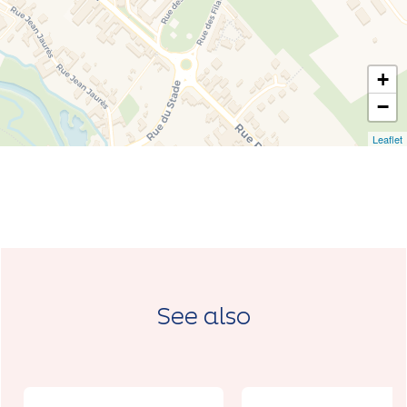
+
−
Leaflet
See also