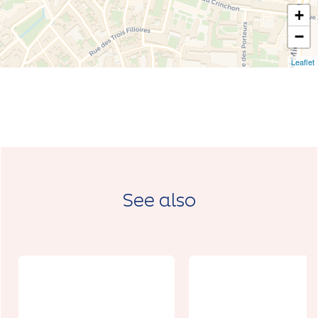
+
−
Leaflet
See also