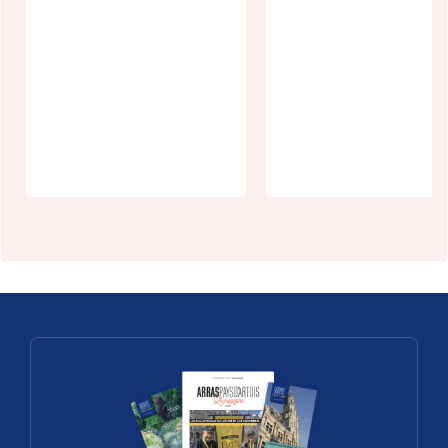
Un week-end,
un village :
Arleux-
Urban Trail 
Gohelle
Arras