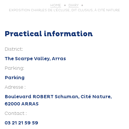
HOME
DIARY
EXPOSITION CHARLES DE L’ÉCLUSE, DIT CLUSIUS, À CITÉ NATURE
Practical information
District:
The Scarpe Valley, Arras
Parking:
Parking
Adresse :
Boulevard ROBERT Schuman, Cité Nature,
62000 ARRAS
Contact :
03 21 21 59 59