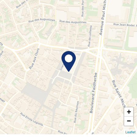
+
−
Leaflet