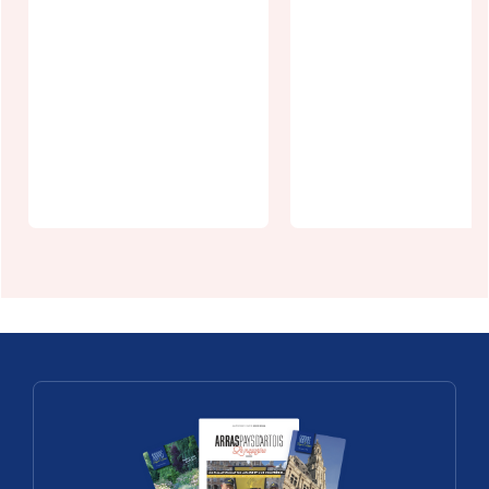
Journées
Européennes
Les nuits des
du
étoiles à
Patrimoine -
Saint Lauren
Arras
Blangy