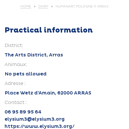
HOME
DIARY
HUMANART POLOGNE À ARRAS
Practical information
District:
The Arts District, Arras
Animaux:
No pets allowed
Adresse :
Place Wetz d'Amain, 62000 ARRAS
Contact :
06 95 89 95 64
elysium3@elysium3.org
https://www.elysium3.org/