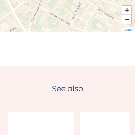
+
−
Leaflet
See also