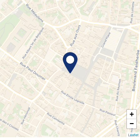
+
−
Leaflet