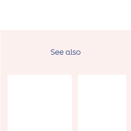
See also
Spectacle :
Journée
Vauban, la
autour du