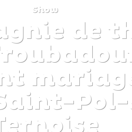
Show
gnie de t
DISCOVER
PLAN
EXPERIENCE
DIARY
Troubadou
nt mariag
Saint-Pol-
Ternoise
The gentle pleasure