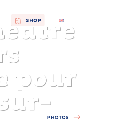
héâtre
EN
SHOP
FR
NL
rs
e pour
sur-
On the
PHOTOS
s of
Remembra