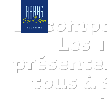
La compa
Les 
présente
tous à 