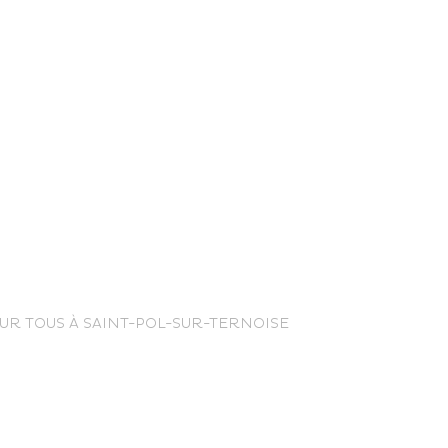
nce Trails
R TOUS À SAINT-POL-SUR-TERNOISE
rt and
sure