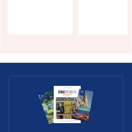
aux Vallées
le domaine
de l'Authie et
du seigneur
de la Canche
de Bours"