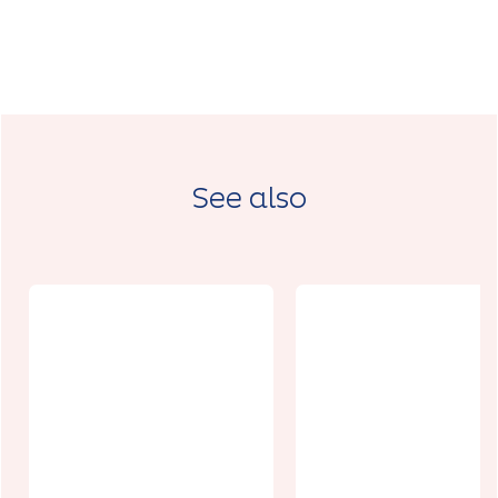
See also
Journée
d'informatio
n et
d'inscription :
Guide Nature
Patrimoine
Randonnée
Volontaire
guidée " Sur