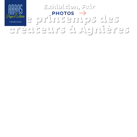
Exhibition, Fair
PHOTOS
Le printemps des
créateurs à Agnières