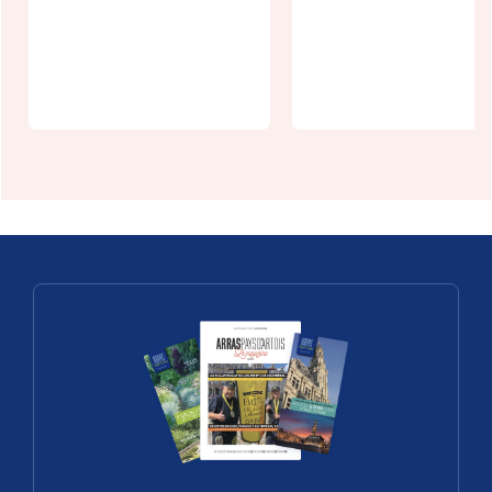
100% femmes
Un week-end
au Manoir de
un village :
Camblain
Bours