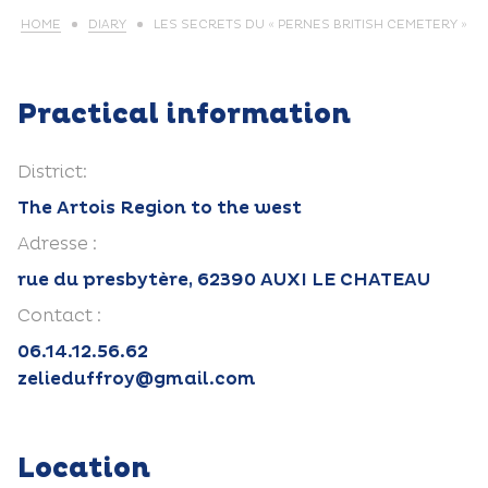
HOME
DIARY
LES SECRETS DU « PERNES BRITISH CEMETERY »
Practical information
District:
The Artois Region to the west
Adresse :
rue du presbytère, 62390 AUXI LE CHATEAU
Contact :
06.14.12.56.62
zelieduffroy@gmail.com
Location