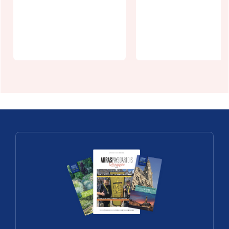
apéritive au
écologie -
Donjon de
décembre
Bours
2026