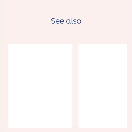
See also
Agenda
écologie -
Fête du sport
septembre
à Arras
2026