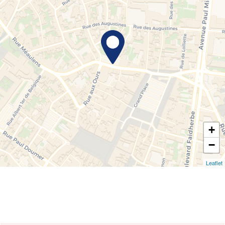
+
−
Leaflet